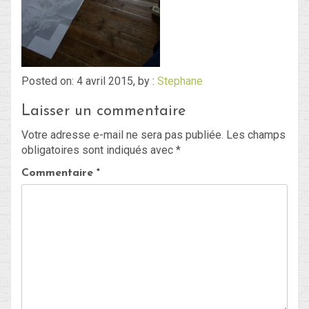
Blog
Non classé
Posted on: 4 avril 2015, by :
Stephane
Laisser un commentaire
Connexion
Votre adresse e-mail ne sera pas publiée.
Les champs
Flux des publications
obligatoires sont indiqués avec
*
Flux des commentaires
Commentaire
*
Site de WordPress-FR