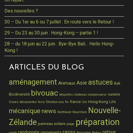
Des nouvelles ?
30 – Du 1er au 6 ou 7 juillet : En route vers le Retour !
29 – Du 23 au 30 juin : Hong-Kong – partie 1 !
28 – du 18 juin au 22 juin : Bye-Bye Bali… Hello Hong-
Kong !
ARTICLES DU BLOG
aménagement
astuces
Asie
Animaux
Bali
bivouac
Biodiversité
cuisine
béquilles
chateaux
compresseur
france
Hong-Kong
Lits
Dunes
découvertes
ferry
filtration eau
fin
Gili
Nouvelle-
mécanique
news
Northland
Nourriture
préparation
Zélande
panneau solaire
plage
rasso
retour
randonnée
rangements
rando
Rencontre
Retour