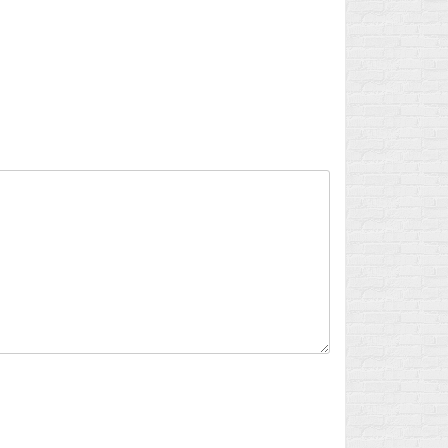
Flux des publications
Flux des commentaires
Site de WordPress-FR