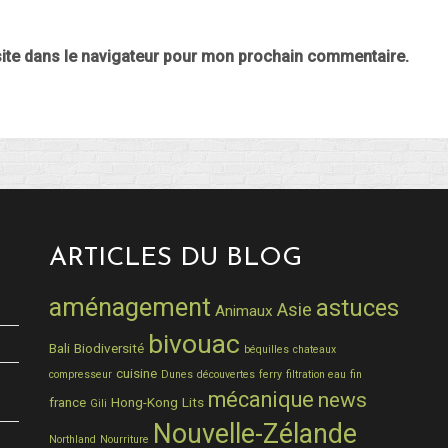
ite dans le navigateur pour mon prochain commentaire.
ARTICLES DU BLOG
aménagement
astuces
Asie
Animaux
bivouac
Bali
Biodiversité
béquilles
chateaux
cuisine
compresseur
Dunes
découvertes
ferry
filtration eau
fin
mécanique
news
france
Hong-Kong
Lits
Gili
Nouvelle-Zélande
Northland
Nourriture