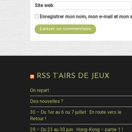
Site web
Enregistrer mon nom, mon e-mail et mon s
RSS T’AIRS DE JEUX
On repart :
Des nouvelles ?
30 – Du 1er au 6 ou 7 juillet : En route vers le
Retour !
29 – Du 23 au 30 juin : Hong-Kong – partie 1 !