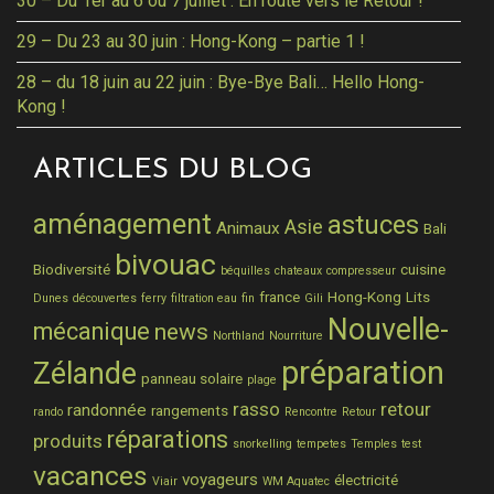
30 – Du 1er au 6 ou 7 juillet : En route vers le Retour !
29 – Du 23 au 30 juin : Hong-Kong – partie 1 !
28 – du 18 juin au 22 juin : Bye-Bye Bali… Hello Hong-
Kong !
ARTICLES DU BLOG
aménagement
astuces
Asie
Animaux
Bali
bivouac
Biodiversité
cuisine
béquilles
chateaux
compresseur
france
Hong-Kong
Lits
Dunes
découvertes
ferry
filtration eau
fin
Gili
Nouvelle-
mécanique
news
Northland
Nourriture
préparation
Zélande
panneau solaire
plage
rasso
retour
randonnée
rangements
rando
Rencontre
Retour
réparations
produits
snorkelling
tempetes
Temples
test
vacances
voyageurs
électricité
Viair
WM Aquatec