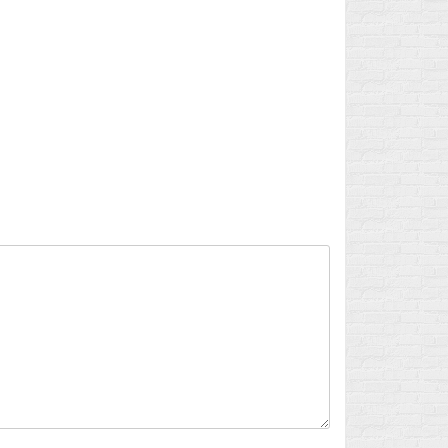
Flux des publications
Flux des commentaires
Site de WordPress-FR