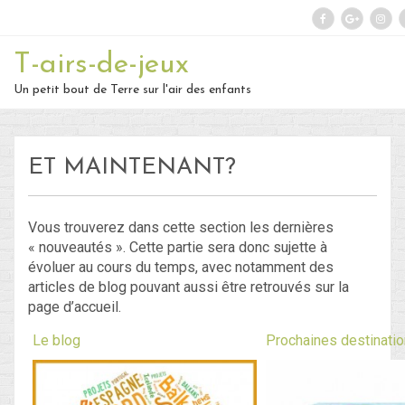
Rechercher :
T-airs-de-jeux
Un petit bout de Terre sur l'air des enfants
On repart :
Des nouvelles ?
ET MAINTENANT?
30 – Du 1er au 6 ou 7 juillet : En route vers le Retour !
29 – Du 23 au 30 juin : Hong-Kong – partie 1 !
Vous trouverez dans cette section les dernières
« nouveautés ». Cette partie sera donc sujette à
28 – du 18 juin au 22 juin : Bye-Bye Bali… Hello Hong-Kong !
évoluer au cours du temps, avec notamment des
articles de blog pouvant aussi être retrouvés sur la
page d’accueil.
Blog
Le blog
Prochaines destinatio
Non classé