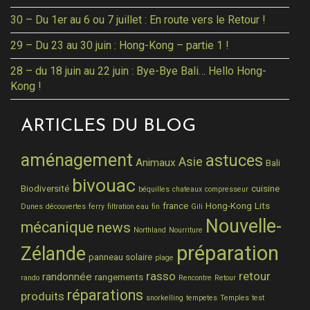
30 – Du 1er au 6 ou 7 juillet : En route vers le Retour !
29 – Du 23 au 30 juin : Hong-Kong – partie 1 !
28 – du 18 juin au 22 juin : Bye-Bye Bali… Hello Hong-
Kong !
ARTICLES DU BLOG
aménagement
astuces
Asie
Animaux
Bali
bivouac
Biodiversité
cuisine
béquilles
chateaux
compresseur
france
Hong-Kong
Lits
Dunes
découvertes
ferry
filtration eau
fin
Gili
Nouvelle-
mécanique
news
Northland
Nourriture
préparation
Zélande
panneau solaire
plage
rasso
retour
randonnée
rangements
rando
Rencontre
Retour
réparations
produits
snorkelling
tempetes
Temples
test