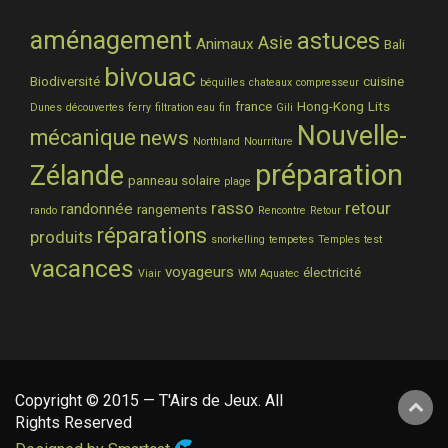
aménagement
astuces
Asie
Animaux
Bali
bivouac
Biodiversité
cuisine
béquilles
chateaux
compresseur
france
Hong-Kong
Lits
Dunes
découvertes
ferry
filtration eau
fin
Gili
Nouvelle-
mécanique
news
Northland
Nourriture
préparation
Zélande
panneau solaire
plage
rasso
retour
randonnée
rangements
rando
Rencontre
Retour
réparations
produits
snorkelling
tempetes
Temples
test
vacances
voyageurs
électricité
Viair
WM Aquatec
Copyright © 2015 — T'Airs de Jeux. All
Rights Reserved