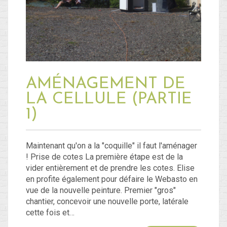
Blog
Non classé
AMÉNAGEMENT DE
Connexion
LA CELLULE (PARTIE
Flux des publications
1)
Flux des commentaires
Site de WordPress-FR
Maintenant qu'on a la "coquille" il faut l'aménager
! Prise de cotes La première étape est de la
vider entièrement et de prendre les cotes. Elise
en profite également pour défaire le Webasto en
vue de la nouvelle peinture. Premier "gros"
chantier, concevoir une nouvelle porte, latérale
cette fois et…