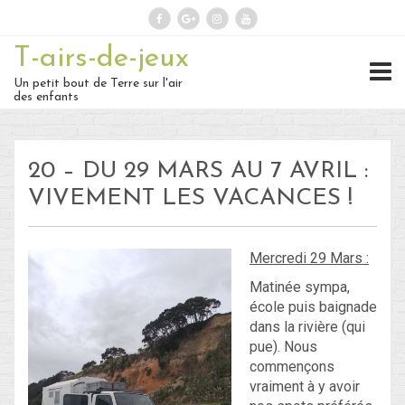
T-airs-de-jeux
Rechercher :
Un petit bout de Terre sur l'air
des enfants
On repart :
20 – DU 29 MARS AU 7 AVRIL :
Des nouvelles ?
VIVEMENT LES VACANCES !
30 – Du 1er au 6 ou 7 juillet : En
Mercredi 29 Mars :
route vers le Retour !
Matinée sympa,
29 – Du 23 au 30 juin : Hong-
école puis baignade
dans la rivière (qui
Kong – partie 1 !
pue). Nous
commençons
28 – du 18 juin au 22 juin : Bye-
vraiment à y avoir
Bye Bali… Hello Hong-Kong !