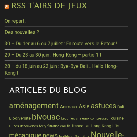
RSS T’AIRS DE JEUX
On repart :
Des nouvelles ?
30 – Du 1er au 6 ou 7 juillet : En route vers le Retour !
29 – Du 23 au 30 juin : Hong-Kong – partie 1 !
28 – du 18 juin au 22 juin : Bye-Bye Bali… Hello Hong-
Kong !
ARTICLES DU BLOG
aménagement
astuces
Asie
Animaux
Bali
bivouac
Biodiversité
cuisine
béquilles
chateaux
compresseur
france
Hong-Kong
Lits
Dunes
découvertes
ferry
filtration eau
fin
Gili
Nouvelle-
mécanique
news
Northland
Nourriture