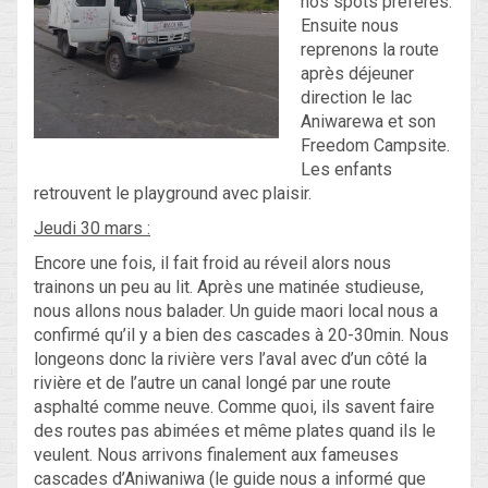
nos spots préférés.
Ensuite nous
reprenons la route
Blog
après déjeuner
direction le lac
Non classé
Aniwarewa et son
Freedom Campsite.
Les enfants
Connexion
retrouvent le playground avec plaisir.
Flux des publications
Jeudi 30 mars :
Encore une fois, il fait froid au réveil alors nous
Flux des commentaires
trainons un peu au lit. Après une matinée studieuse,
Site de WordPress-FR
nous allons nous balader. Un guide maori local nous a
confirmé qu’il y a bien des cascades à 20-30min. Nous
longeons donc la rivière vers l’aval avec d’un côté la
rivière et de l’autre un canal longé par une route
asphalté comme neuve. Comme quoi, ils savent faire
des routes pas abimées et même plates quand ils le
veulent. Nous arrivons finalement aux fameuses
cascades d’Aniwaniwa (le guide nous a informé que