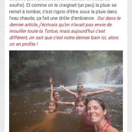
soufre). Et comme on le craignait (un peu) la pluie se
remet à tomber, c’est rigolo d’être sous la pluie dans
l’eau chaude, ça fait une drôle d’ambiance.
Oui dans le
dernier article, j’écrivais qu’on n’avait pas envie de
mouiller toute la Tortue, mais aujourd’hui c’est
différent, on sait que c’est notre dernier bain ici, alors
on en profite !