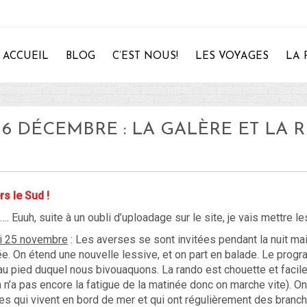
ACCUEIL
BLOG
C’EST NOUS!
LES VOYAGES
LA 
6 DÉCEMBRE : LA GALÈRE ET LA R
28
rs le Sud !
!…. Euuh, suite à un oubli d’uploadage sur le site, je vais mettre 
i 25 novembre
: Les averses se sont invitées pendant la nuit mai
ée. On étend une nouvelle lessive, et on part en balade. Le pro
au pied duquel nous bivouaquons. La rando est chouette et facil
n n’a pas encore la fatigue de la matinée donc on marche vite). 
es qui vivent en bord de mer et qui ont régulièrement des branch