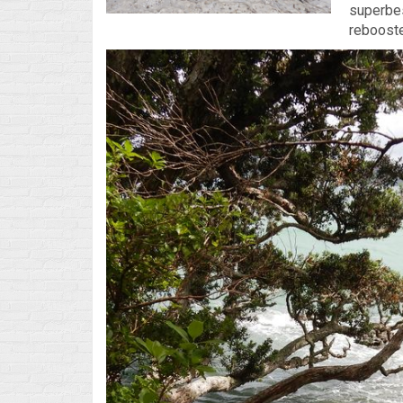
superbes
reboost