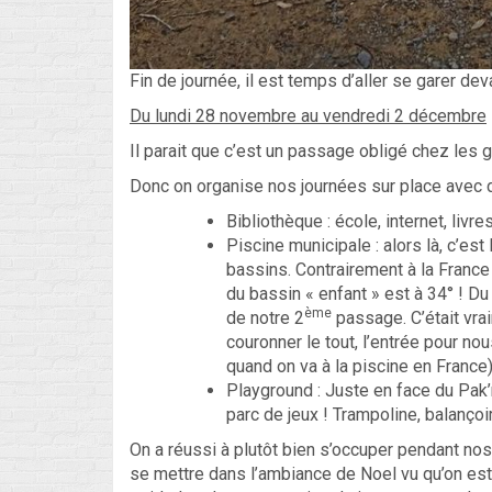
Fin de journée, il est temps d’aller se garer d
Du lundi 28 novembre au vendredi 2 décembre
Il parait que c’est un passage obligé chez les
Donc on organise nos journées sur place avec dif
Bibliothèque : école, internet, liv
Piscine municipale : alors là, c’es
bassins. Contrairement à la France 
du bassin « enfant » est à 34° ! Du
ème
de notre 2
passage. C’était vrai
couronner le tout, l’entrée pour n
quand on va à la piscine en France)
Playground : Juste en face du Pak’
parc de jeux ! Trampoline, balançoi
On a réussi à plutôt bien s’occuper pendant no
se mettre dans l’ambiance de Noel vu qu’on est 