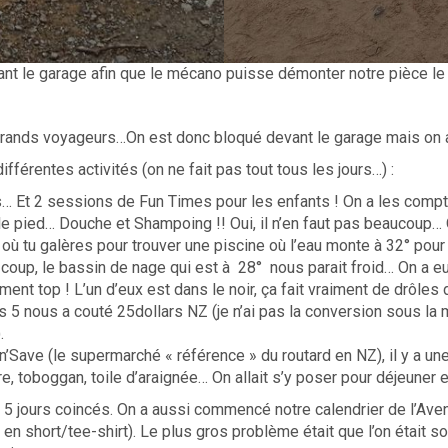
evant le garage afin que le mécano puisse démonter notre pièce le
 grands voyageurs…On est donc bloqué devant le garage mais on a 
férentes activités (on ne fait pas tout tous les jours…) :
res… Et 2 sessions de Fun Times pour les enfants ! On a les compt
t le pied… Douche et Shampoing !! Oui, il n’en faut pas beaucoup…
où tu galères pour trouver une piscine où l’eau monte à 32° pour 
 coup, le bassin de nage qui est à 28° nous parait froid… On a eu
ment top ! L’un d’eux est dans le noir, ça fait vraiment de drôles 
ous 5 nous a couté 25dollars NZ (je n’ai pas la conversion sous l
.
n’Save (le supermarché « référence » du routard en NZ), il y a un
re, toboggan, toile d’araignée… On allait s’y poser pour déjeuner e
s 5 jours coincés. On a aussi commencé notre calendrier de l’Ave
en short/tee-shirt). Le plus gros problème était que l’on était s