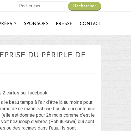
Rechercher :
PRÉPA ?
SPONSORS
PRESSE
CONTACT
On repart :
Des nouvelles ?
30 – Du 1er au 6 ou 7 juillet : En route vers le Retour !
EPRISE DU PÉRIPLE DE
29 – Du 23 au 30 juin : Hong-Kong – partie 1 !
 – du 18 juin au 22 juin : Bye-Bye Bali… Hello Hong-Kong !
Blog
les 2 cartes sur facebook…
Non classé
s le beau temps à l’air d’être là au moins pour
gramme de ce matin est une boucle qui contourne
e (elle est donnée pour 2h mais comme c’est le
Connexion
On voit beaucoup d’arbres (Pohutukawa) qui sont
es ou des racines dans l’eau. Ils sont