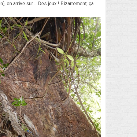
Flux des publications
n), on arrive sur…. Des jeux ! Bizarrement, ça
Flux des commentaires
Site de WordPress-FR