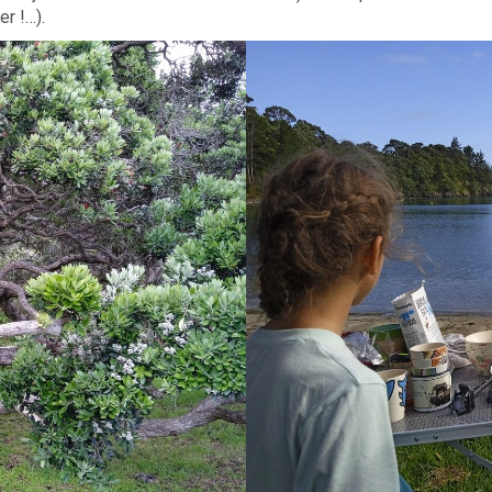
r !…).