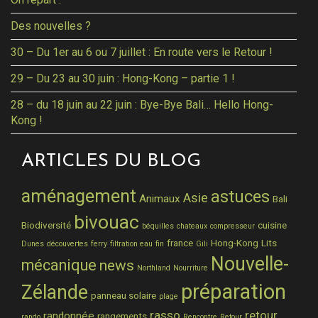
Des nouvelles ?
30 – Du 1er au 6 ou 7 juillet : En route vers le Retour !
29 – Du 23 au 30 juin : Hong-Kong – partie 1 !
28 – du 18 juin au 22 juin : Bye-Bye Bali… Hello Hong-
Kong !
ARTICLES DU BLOG
aménagement
astuces
Asie
Animaux
Bali
bivouac
Biodiversité
cuisine
béquilles
chateaux
compresseur
france
Hong-Kong
Lits
Dunes
découvertes
ferry
filtration eau
fin
Gili
Nouvelle-
mécanique
news
Northland
Nourriture
préparation
Zélande
panneau solaire
plage
rasso
retour
randonnée
rangements
rando
Rencontre
Retour