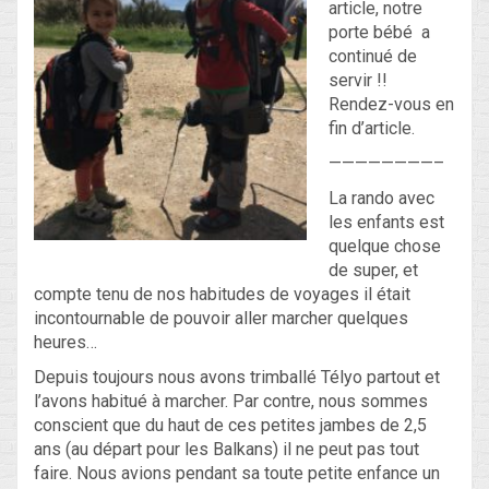
article, notre
porte bébé a
continué de
Blog
servir !!
Rendez-vous en
Non classé
fin d’article.
————————–
Connexion
La rando avec
Flux des publications
les enfants est
quelque chose
Flux des commentaires
de super, et
compte tenu de nos habitudes de voyages il était
Site de WordPress-FR
incontournable de pouvoir aller marcher quelques
heures…
Depuis toujours nous avons trimballé Télyo partout et
l’avons habitué à marcher. Par contre, nous sommes
conscient que du haut de ces petites jambes de 2,5
ans (au départ pour les Balkans) il ne peut pas tout
faire. Nous avions pendant sa toute petite enfance un