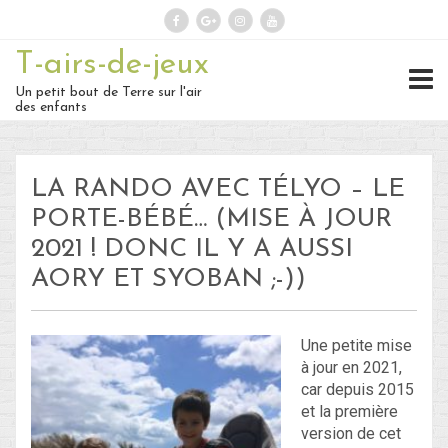
T-airs-de-jeux
Rechercher :
Un petit bout de Terre sur l'air
des enfants
On repart :
LA RANDO AVEC TÉLYO – LE
Des nouvelles ?
PORTE-BÉBÉ… (MISE À JOUR
2021 ! DONC IL Y A AUSSI
30 – Du 1er au 6 ou 7 juillet : En
AORY ET SYOBAN ;-))
route vers le Retour !
29 – Du 23 au 30 juin : Hong-
Une petite mise
Kong – partie 1 !
à jour en 2021,
car depuis 2015
28 – du 18 juin au 22 juin : Bye-
et la première
version de cet
Bye Bali… Hello Hong-Kong !