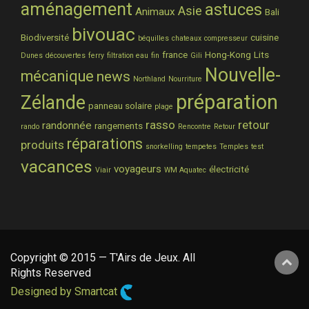
aménagement
astuces
Asie
Animaux
Bali
bivouac
Biodiversité
cuisine
béquilles
chateaux
compresseur
france
Hong-Kong
Lits
Dunes
découvertes
ferry
filtration eau
fin
Gili
Nouvelle-
mécanique
news
Northland
Nourriture
préparation
Zélande
panneau solaire
plage
rasso
retour
randonnée
rangements
rando
Rencontre
Retour
réparations
produits
snorkelling
tempetes
Temples
test
vacances
voyageurs
électricité
Viair
WM Aquatec
Copyright © 2015 — T'Airs de Jeux. All
Rights Reserved
Designed by Smartcat