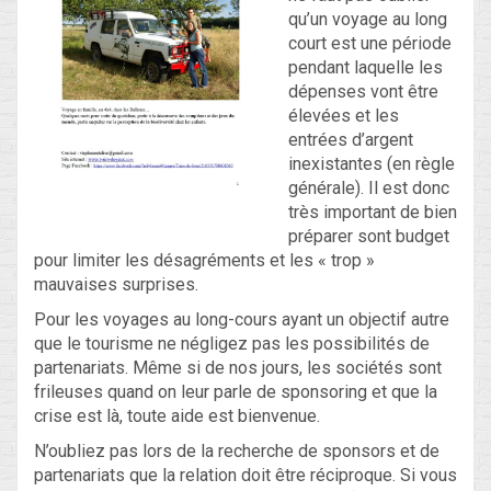
qu’un voyage au long
court est une période
Blog
pendant laquelle les
dépenses vont être
Non classé
élevées et les
entrées d’argent
inexistantes (en règle
Connexion
générale). Il est donc
très important de bien
Flux des publications
préparer sont budget
pour limiter les désagréments et les « trop »
Flux des commentaires
mauvaises surprises.
Site de WordPress-FR
Pour les voyages au long-cours ayant un objectif autre
que le tourisme ne négligez pas les possibilités de
partenariats. Même si de nos jours, les sociétés sont
frileuses quand on leur parle de sponsoring et que la
crise est là, toute aide est bienvenue.
N’oubliez pas lors de la recherche de sponsors et de
partenariats que la relation doit être réciproque. Si vous