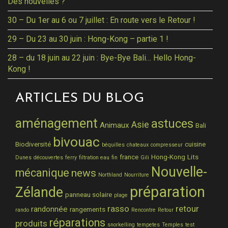
Des nouvelles ?
30 – Du 1er au 6 ou 7 juillet : En route vers le Retour !
29 – Du 23 au 30 juin : Hong-Kong – partie 1 !
28 – du 18 juin au 22 juin : Bye-Bye Bali… Hello Hong-
Kong !
ARTICLES DU BLOG
aménagement
astuces
Asie
Animaux
Bali
bivouac
Biodiversité
cuisine
béquilles
chateaux
compresseur
france
Hong-Kong
Lits
Dunes
découvertes
ferry
filtration eau
fin
Gili
Nouvelle-
mécanique
news
Northland
Nourriture
préparation
Zélande
panneau solaire
plage
rasso
retour
randonnée
rangements
rando
Rencontre
Retour
réparations
produits
snorkelling
tempetes
Temples
test