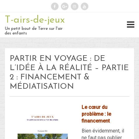
T-airs-de-jeux
Rechercher :
Un petit bout de Terre sur l'air
des enfants
On repart :
PARTIR EN VOYAGE : DE
Des nouvelles ?
L’IDÉE À LA RÉALITÉ – PARTIE
2 : FINANCEMENT &
30 – Du 1er au 6 ou 7 juillet : En
MÉDIATISATION
route vers le Retour !
29 – Du 23 au 30 juin : Hong-
Le cœur du
Kong – partie 1 !
problème : le
financement
28 – du 18 juin au 22 juin : Bye-
Bien évidemment, il
ne faut pas oublier
Bye Bali… Hello Hong-Kong !