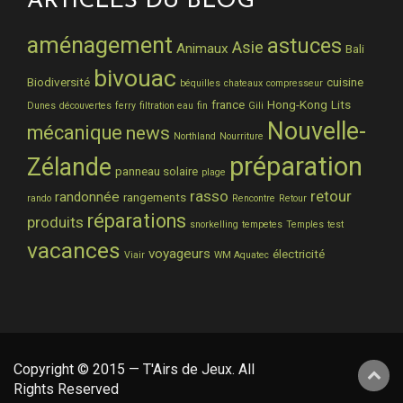
ARTICLES DU BLOG
aménagement
astuces
Asie
Animaux
Bali
bivouac
Biodiversité
cuisine
béquilles
chateaux
compresseur
france
Hong-Kong
Lits
Dunes
découvertes
ferry
filtration eau
fin
Gili
Nouvelle-
mécanique
news
Northland
Nourriture
préparation
Zélande
panneau solaire
plage
rasso
retour
randonnée
rangements
rando
Rencontre
Retour
réparations
produits
snorkelling
tempetes
Temples
test
vacances
voyageurs
électricité
Viair
WM Aquatec
Copyright © 2015 — T'Airs de Jeux. All
Rights Reserved