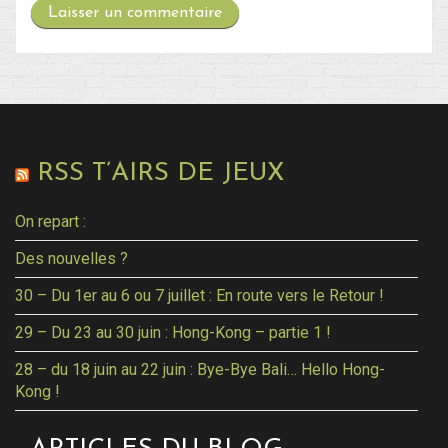
RSS T’AIRS DE JEUX
On repart :
Des nouvelles ?
30 – Du 1er au 6 ou 7 juillet : En route vers le Retour !
29 – Du 23 au 30 juin : Hong-Kong – partie 1 !
28 – du 18 juin au 22 juin : Bye-Bye Bali… Hello Hong-
Kong !