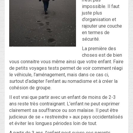
impossible. Il faut
juste plus
Blog
d’organisation et
rajouter une couche
Non classé
en termes de
sécurité.
Connexion
La première des
choses est de bien
Flux des publications
vous connaitre vous même ainsi que votre enfant. Faire
de petits voyages tests permet de voir comment réagi
Flux des commentaires
le véhicule, l’aménagement, mais dans ce cas ci,
surtout d’adapter l’enfant au nomadisme et à créer la
Site de WordPress-FR
cohésion de groupe.
Il est vrai que partir avec un enfant de moins de 2-3
ans reste très contraignant. L’enfant ne peut exprimer
clairement sa souffrance ou son malaise. Il peut être
judicieux de se « restreindre » aux pays occidentalisés
et éviter les longues périodes loin de tout.
A partir de 3 ans, l’enfant peut suivre ces parents