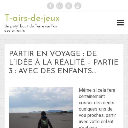
T-airs-de-jeux
Rechercher :
Un petit bout de Terre sur l'air
des enfants
On repart :
PARTIR EN VOYAGE : DE
Des nouvelles ?
L’IDÉE À LA RÉALITÉ – PARTIE
3 : AVEC DES ENFANTS…
30 – Du 1er au 6 ou 7 juillet : En
route vers le Retour !
Même si cela fera
29 – Du 23 au 30 juin : Hong-
certainement
crisser des dents
Kong – partie 1 !
quelques-uns de
vos proches, partir
28 – du 18 juin au 22 juin : Bye-
avec votre enfant
Bye Bali… Hello Hong-Kong !
n’est pas