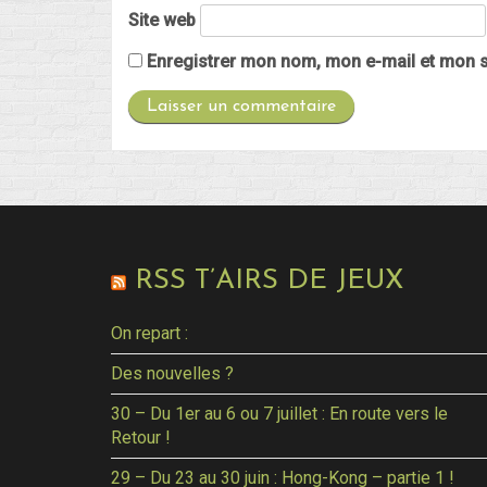
Site web
Enregistrer mon nom, mon e-mail et mon s
RSS T’AIRS DE JEUX
On repart :
Des nouvelles ?
30 – Du 1er au 6 ou 7 juillet : En route vers le
Retour !
29 – Du 23 au 30 juin : Hong-Kong – partie 1 !