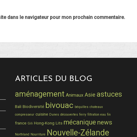
ite dans le navigateur pour mon prochain commentaire.
ARTICLES DU BLOG
aménagement
astuces
Asie
Animaux
bivouac
Bali
Biodiversité
béquilles
chateaux
cuisine
compresseur
Dunes
découvertes
ferry
filtration eau
fin
mécanique
news
france
Hong-Kong
Lits
Gili
Nouvelle-Zélande
Northland
Nourriture