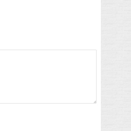
Flux des publications
Flux des commentaires
Site de WordPress-FR