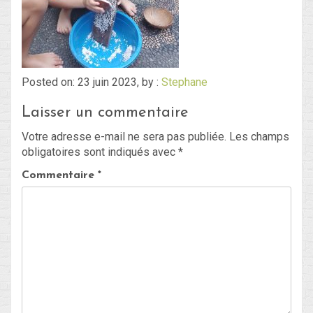
Blog
Non classé
Posted on: 23 juin 2023, by :
Stephane
Laisser un commentaire
Connexion
Votre adresse e-mail ne sera pas publiée.
Les champs
Flux des publications
obligatoires sont indiqués avec
*
Flux des commentaires
Commentaire
*
Site de WordPress-FR