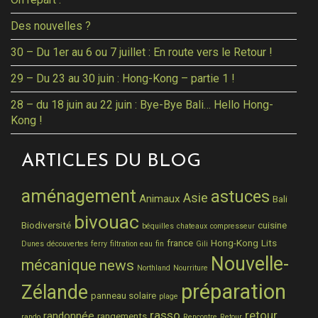
Des nouvelles ?
30 – Du 1er au 6 ou 7 juillet : En route vers le Retour !
29 – Du 23 au 30 juin : Hong-Kong – partie 1 !
28 – du 18 juin au 22 juin : Bye-Bye Bali… Hello Hong-
Kong !
ARTICLES DU BLOG
aménagement
astuces
Asie
Animaux
Bali
bivouac
Biodiversité
cuisine
béquilles
chateaux
compresseur
france
Hong-Kong
Lits
Dunes
découvertes
ferry
filtration eau
fin
Gili
Nouvelle-
mécanique
news
Northland
Nourriture
préparation
Zélande
panneau solaire
plage
rasso
retour
randonnée
rangements
rando
Rencontre
Retour