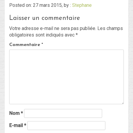
Posted on: 27 mars 2015, by :
Stephane
Laisser un commentaire
Blog
Votre adresse e-mail ne sera pas publiée.
Les champs
Non classé
obligatoires sont indiqués avec
*
Commentaire
*
Connexion
Flux des publications
Flux des commentaires
Site de WordPress-FR
Nom
*
E-mail
*