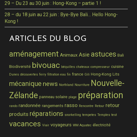
29 – Du 23 au 30 juin : Hong-Kong – partie 1 !
28 – du 18 juin au 22 juin : Bye-Bye Bali… Hello Hong-
Kong !
ARTICLES DU BLOG
aménagement
astuces
Asie
Animaux
Bali
bivouac
Biodiversité
cuisine
béquilles
chateaux
compresseur
france
Hong-Kong
Lits
Dunes
découvertes
ferry
filtration eau
fin
Gili
Nouvelle-
mécanique
news
Northland
Nourriture
préparation
Zélande
panneau solaire
plage
rasso
retour
randonnée
rangements
rando
Rencontre
Retour
réparations
produits
snorkelling
tempetes
Temples
test
vacances
voyageurs
électricité
Viair
WM Aquatec