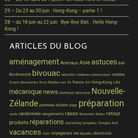
29 – Du 23 au 30 juin : Hong-Kong – partie 1 !
28 – du 18 juin au 22 juin : Bye-Bye Bali… Hello Hong-
Kong !
ARTICLES DU BLOG
aménagement
astuces
Asie
Animaux
Bali
bivouac
Biodiversité
cuisine
béquilles
chateaux
compresseur
france
Hong-Kong
Lits
Dunes
découvertes
ferry
filtration eau
fin
Gili
Nouvelle-
mécanique
news
Northland
Nourriture
préparation
Zélande
panneau solaire
plage
rasso
retour
randonnée
rangements
rando
Rencontre
Retour
réparations
produits
snorkelling
tempetes
Temples
test
vacances
voyageurs
électricité
Viair
WM Aquatec