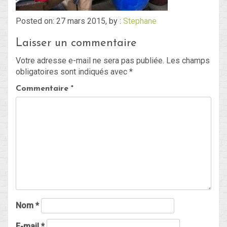
Posted on: 27 mars 2015, by :
Stephane
Blog
Laisser un commentaire
Non classé
Votre adresse e-mail ne sera pas publiée.
Les champs
obligatoires sont indiqués avec
*
Connexion
Commentaire
*
Flux des publications
Flux des commentaires
Site de WordPress-FR
Nom
*
E-mail
*