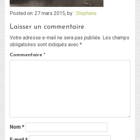
Posted on: 27 mars 2015, by :
Stephane
Blog
Laisser un commentaire
Non classé
Votre adresse e-mail ne sera pas publiée.
Les champs
obligatoires sont indiqués avec
*
Connexion
Commentaire
*
Flux des publications
Flux des commentaires
Site de WordPress-FR
Nom
*
E-mail
*