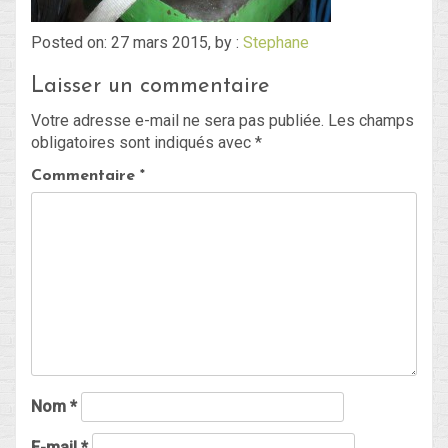
Posted on: 27 mars 2015, by :
Stephane
Blog
Laisser un commentaire
Non classé
Votre adresse e-mail ne sera pas publiée.
Les champs
obligatoires sont indiqués avec
*
Connexion
Commentaire
*
Flux des publications
Flux des commentaires
Site de WordPress-FR
Nom
*
E-mail
*