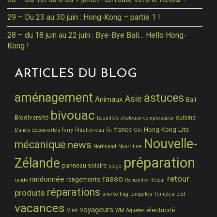
29 – Du 23 au 30 juin : Hong-Kong – partie 1 !
28 – du 18 juin au 22 juin : Bye-Bye Bali… Hello Hong-
Kong !
ARTICLES DU BLOG
aménagement
astuces
Asie
Animaux
Bali
bivouac
Biodiversité
cuisine
béquilles
chateaux
compresseur
france
Hong-Kong
Lits
Dunes
découvertes
ferry
filtration eau
fin
Gili
Nouvelle-
mécanique
news
Northland
Nourriture
préparation
Zélande
panneau solaire
plage
rasso
retour
randonnée
rangements
rando
Rencontre
Retour
réparations
produits
snorkelling
tempetes
Temples
test
vacances
voyageurs
électricité
Viair
WM Aquatec