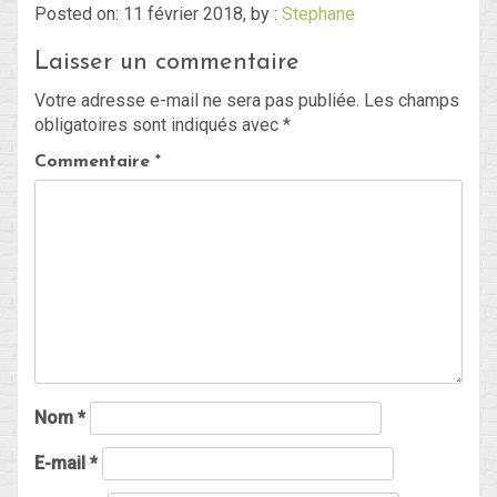
Posted on: 11 février 2018, by :
Stephane
Laisser un commentaire
Blog
Votre adresse e-mail ne sera pas publiée.
Les champs
Non classé
obligatoires sont indiqués avec
*
Commentaire
*
Connexion
Flux des publications
Flux des commentaires
Site de WordPress-FR
Nom
*
E-mail
*