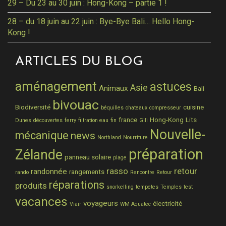
29 – Du 23 au 30 juin : Hong-Kong – partie 1 !
28 – du 18 juin au 22 juin : Bye-Bye Bali… Hello Hong-
Kong !
ARTICLES DU BLOG
aménagement
astuces
Asie
Animaux
Bali
bivouac
Biodiversité
cuisine
béquilles
chateaux
compresseur
france
Hong-Kong
Lits
Dunes
découvertes
ferry
filtration eau
fin
Gili
Nouvelle-
mécanique
news
Northland
Nourriture
préparation
Zélande
panneau solaire
plage
rasso
retour
randonnée
rangements
rando
Rencontre
Retour
réparations
produits
snorkelling
tempetes
Temples
test
vacances
voyageurs
électricité
Viair
WM Aquatec