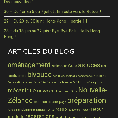
Des nouvelles ?
30 – Du 1er au 6 ou 7 juillet : En route vers le Retour !
29 – Du 23 au 30 juin : Hong-Kong – partie 1 !
28 – du 18 juin au 22 juin : Bye-Bye Bali… Hello Hong-
Kong !
ARTICLES DU BLOG
aménagement
astuces
Asie
Animaux
Bali
bivouac
Biodiversité
cuisine
béquilles
chateaux
compresseur
france
Hong-Kong
Lits
Dunes
découvertes
ferry
filtration eau
fin
Gili
Nouvelle-
mécanique
news
Northland
Nourriture
préparation
Zélande
panneau solaire
plage
rasso
retour
randonnée
rangements
rando
Rencontre
Retour
réparations
produits
snorkelling
tempetes
Temples
test