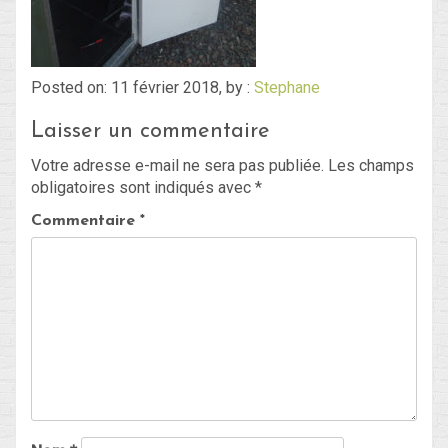
Blog
Posted on: 11 février 2018, by :
Stephane
Non classé
Laisser un commentaire
Connexion
Votre adresse e-mail ne sera pas publiée.
Les champs
obligatoires sont indiqués avec
*
Flux des publications
Commentaire
*
Flux des commentaires
Site de WordPress-FR