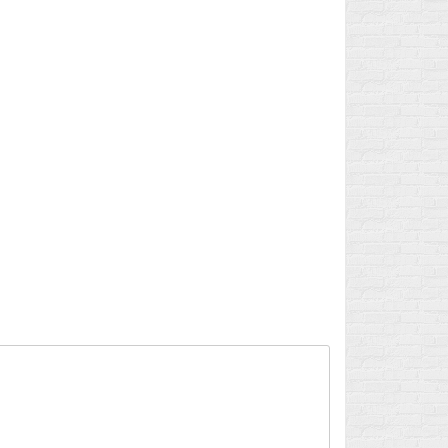
Flux des publications
Flux des commentaires
Site de WordPress-FR