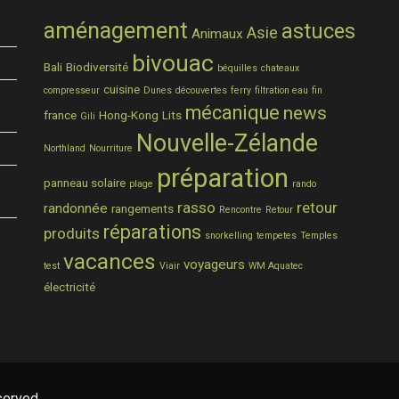
aménagement
astuces
Asie
Animaux
bivouac
Bali
Biodiversité
béquilles
chateaux
cuisine
compresseur
Dunes
découvertes
ferry
filtration eau
fin
mécanique
news
france
Hong-Kong
Lits
Gili
Nouvelle-Zélande
Northland
Nourriture
préparation
panneau solaire
plage
rando
rasso
retour
randonnée
rangements
Rencontre
Retour
réparations
produits
snorkelling
tempetes
Temples
vacances
voyageurs
test
Viair
WM Aquatec
électricité
served