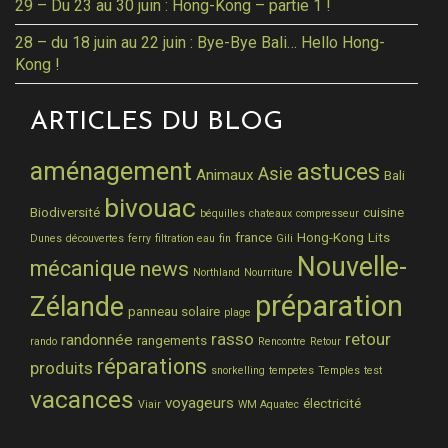
29 – Du 23 au 30 juin : Hong-Kong – partie 1 !
28 – du 18 juin au 22 juin : Bye-Bye Bali… Hello Hong-
Kong !
ARTICLES DU BLOG
aménagement
astuces
Asie
Animaux
Bali
bivouac
Biodiversité
cuisine
béquilles
chateaux
compresseur
france
Hong-Kong
Lits
Dunes
découvertes
ferry
filtration eau
fin
Gili
Nouvelle-
mécanique
news
Northland
Nourriture
préparation
Zélande
panneau solaire
plage
rasso
retour
randonnée
rangements
rando
Rencontre
Retour
réparations
produits
snorkelling
tempetes
Temples
test
vacances
voyageurs
électricité
Viair
WM Aquatec