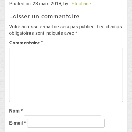
Posted on: 28 mars 2018, by :
Stephane
Laisser un commentaire
Blog
Votre adresse e-mail ne sera pas publiée.
Les champs
Non classé
obligatoires sont indiqués avec
*
Commentaire
*
Connexion
Flux des publications
Flux des commentaires
Site de WordPress-FR
Nom
*
E-mail
*