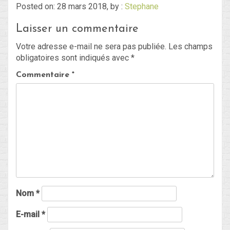
Posted on: 28 mars 2018, by :
Stephane
Laisser un commentaire
Blog
Votre adresse e-mail ne sera pas publiée.
Les champs
Non classé
obligatoires sont indiqués avec
*
Commentaire
*
Connexion
Flux des publications
Flux des commentaires
Site de WordPress-FR
Nom
*
E-mail
*