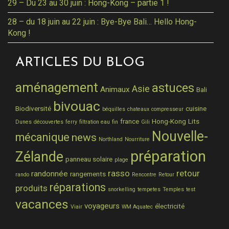
29 – Du 23 au 30 juin : Hong-Kong – partie 1 !
28 – du 18 juin au 22 juin : Bye-Bye Bali… Hello Hong-
Kong !
ARTICLES DU BLOG
aménagement
astuces
Asie
Animaux
Bali
bivouac
Biodiversité
cuisine
béquilles
chateaux
compresseur
france
Hong-Kong
Lits
Dunes
découvertes
ferry
filtration eau
fin
Gili
Nouvelle-
mécanique
news
Northland
Nourriture
préparation
Zélande
panneau solaire
plage
rasso
retour
randonnée
rangements
rando
Rencontre
Retour
réparations
produits
snorkelling
tempetes
Temples
test
vacances
voyageurs
électricité
Viair
WM Aquatec