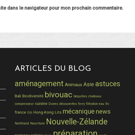
ite dans le navigateur pour mon prochain commentaire.
ARTICLES DU BLOG
aménagement
astuces
Asie
Animaux
bivouac
Bali
Biodiversité
béquilles
chateaux
cuisine
compresseur
Dunes
découvertes
ferry
filtration eau
fin
mécanique
news
france
Hong-Kong
Lits
Gili
Nouvelle-Zélande
Northland
Nourriture
préparation