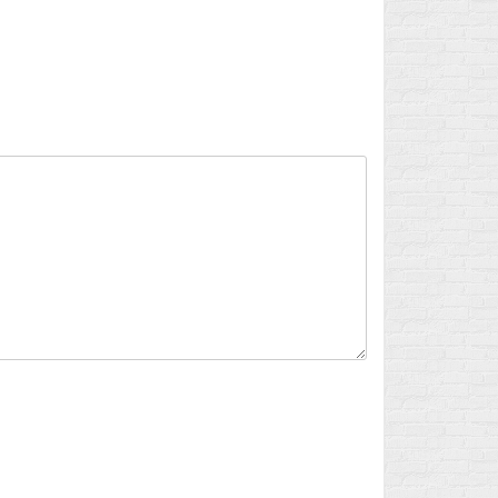
Flux des publications
Flux des commentaires
Site de WordPress-FR