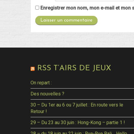
Enregistrer mon nom, mon e-mail et mon s
RSS T’AIRS DE JEUX
On repart :
Des nouvelles ?
30 – Du 1er au 6 ou 7 juillet : En route vers le
Retour !
29 – Du 23 au 30 juin : Hong-Kong – partie 1 !
28 – du 18 juin au 22 juin : Bye-Bye Bali… Hello