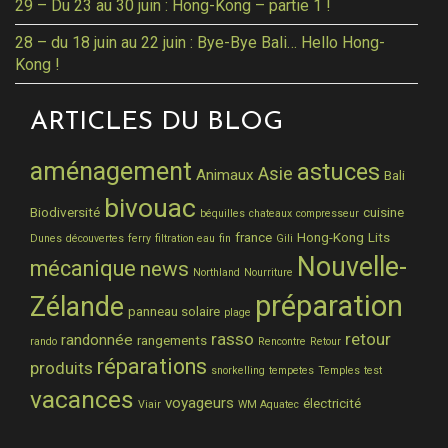
29 – Du 23 au 30 juin : Hong-Kong – partie 1 !
28 – du 18 juin au 22 juin : Bye-Bye Bali… Hello Hong-
Kong !
ARTICLES DU BLOG
aménagement
astuces
Asie
Animaux
Bali
bivouac
Biodiversité
cuisine
béquilles
chateaux
compresseur
france
Hong-Kong
Lits
Dunes
découvertes
ferry
filtration eau
fin
Gili
Nouvelle-
mécanique
news
Northland
Nourriture
préparation
Zélande
panneau solaire
plage
rasso
retour
randonnée
rangements
rando
Rencontre
Retour
réparations
produits
snorkelling
tempetes
Temples
test
vacances
voyageurs
électricité
Viair
WM Aquatec