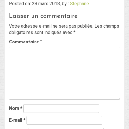
Posted on: 28 mars 2018, by :
Stephane
Laisser un commentaire
Blog
Votre adresse e-mail ne sera pas publiée.
Les champs
Non classé
obligatoires sont indiqués avec
*
Commentaire
*
Connexion
Flux des publications
Flux des commentaires
Site de WordPress-FR
Nom
*
E-mail
*