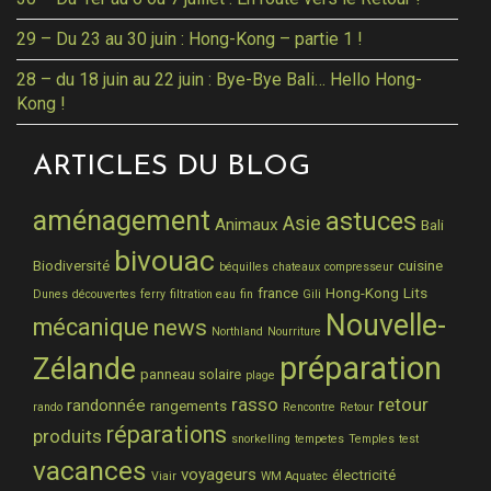
29 – Du 23 au 30 juin : Hong-Kong – partie 1 !
28 – du 18 juin au 22 juin : Bye-Bye Bali… Hello Hong-
Kong !
ARTICLES DU BLOG
aménagement
astuces
Asie
Animaux
Bali
bivouac
Biodiversité
cuisine
béquilles
chateaux
compresseur
france
Hong-Kong
Lits
Dunes
découvertes
ferry
filtration eau
fin
Gili
Nouvelle-
mécanique
news
Northland
Nourriture
préparation
Zélande
panneau solaire
plage
rasso
retour
randonnée
rangements
rando
Rencontre
Retour
réparations
produits
snorkelling
tempetes
Temples
test
vacances
voyageurs
électricité
Viair
WM Aquatec