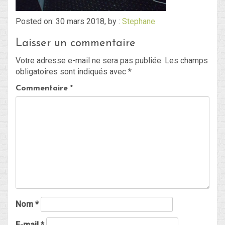
Posted on: 30 mars 2018, by :
Stephane
Blog
Laisser un commentaire
Non classé
Votre adresse e-mail ne sera pas publiée.
Les champs
obligatoires sont indiqués avec
*
Connexion
Commentaire
*
Flux des publications
Flux des commentaires
Site de WordPress-FR
Nom
*
E-mail
*