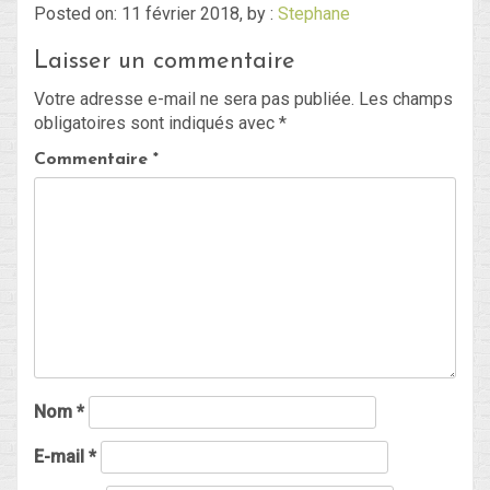
Posted on: 11 février 2018, by :
Stephane
Laisser un commentaire
Blog
Votre adresse e-mail ne sera pas publiée.
Les champs
Non classé
obligatoires sont indiqués avec
*
Commentaire
*
Connexion
Flux des publications
Flux des commentaires
Site de WordPress-FR
Nom
*
E-mail
*