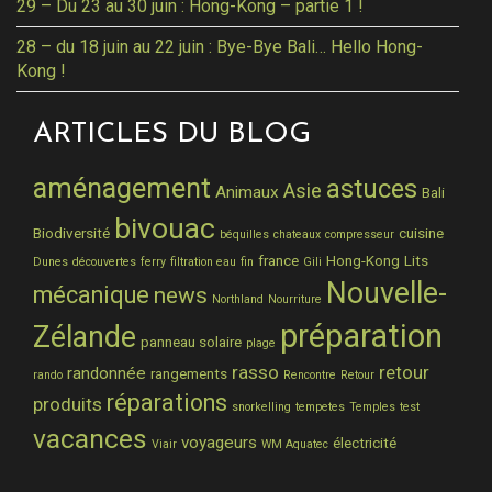
29 – Du 23 au 30 juin : Hong-Kong – partie 1 !
28 – du 18 juin au 22 juin : Bye-Bye Bali… Hello Hong-
Kong !
ARTICLES DU BLOG
aménagement
astuces
Asie
Animaux
Bali
bivouac
Biodiversité
cuisine
béquilles
chateaux
compresseur
france
Hong-Kong
Lits
Dunes
découvertes
ferry
filtration eau
fin
Gili
Nouvelle-
mécanique
news
Northland
Nourriture
préparation
Zélande
panneau solaire
plage
rasso
retour
randonnée
rangements
rando
Rencontre
Retour
réparations
produits
snorkelling
tempetes
Temples
test
vacances
voyageurs
électricité
Viair
WM Aquatec