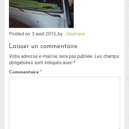
Blog
Non classé
Posted on: 3 août 2015, by :
Stephane
Laisser un commentaire
Connexion
Votre adresse e-mail ne sera pas publiée.
Les champs
Flux des publications
obligatoires sont indiqués avec
*
Flux des commentaires
Commentaire
*
Site de WordPress-FR