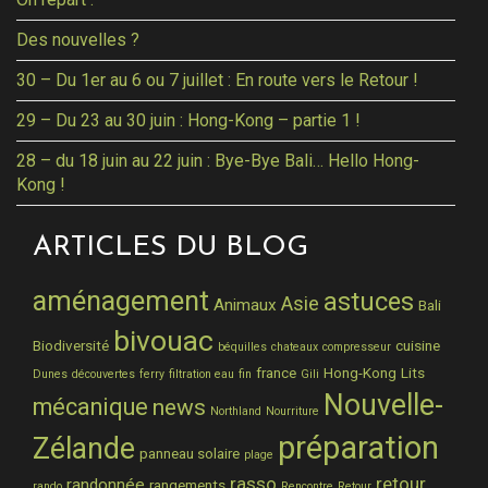
Des nouvelles ?
30 – Du 1er au 6 ou 7 juillet : En route vers le Retour !
29 – Du 23 au 30 juin : Hong-Kong – partie 1 !
28 – du 18 juin au 22 juin : Bye-Bye Bali… Hello Hong-
Kong !
ARTICLES DU BLOG
aménagement
astuces
Asie
Animaux
Bali
bivouac
Biodiversité
cuisine
béquilles
chateaux
compresseur
france
Hong-Kong
Lits
Dunes
découvertes
ferry
filtration eau
fin
Gili
Nouvelle-
mécanique
news
Northland
Nourriture
préparation
Zélande
panneau solaire
plage
rasso
retour
randonnée
rangements
rando
Rencontre
Retour