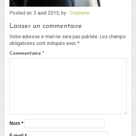
Posted on: 3 août 2015, by :
Stephane
Blog
Laisser un commentaire
Non classé
Votre adresse e-mail ne sera pas publiée.
Les champs
obligatoires sont indiqués avec
*
Connexion
Commentaire
*
Flux des publications
Flux des commentaires
Site de WordPress-FR
Nom
*
E-mail
*