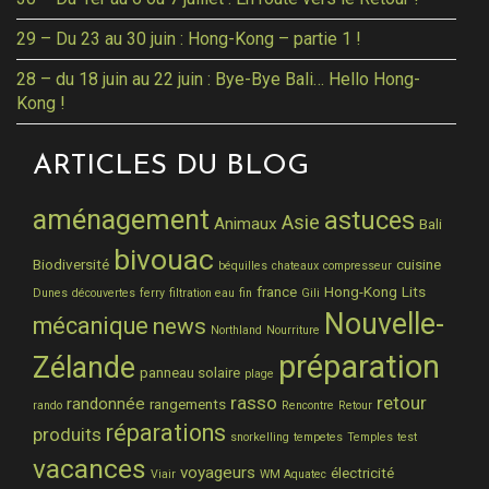
29 – Du 23 au 30 juin : Hong-Kong – partie 1 !
28 – du 18 juin au 22 juin : Bye-Bye Bali… Hello Hong-
Kong !
ARTICLES DU BLOG
aménagement
astuces
Asie
Animaux
Bali
bivouac
Biodiversité
cuisine
béquilles
chateaux
compresseur
france
Hong-Kong
Lits
Dunes
découvertes
ferry
filtration eau
fin
Gili
Nouvelle-
mécanique
news
Northland
Nourriture
préparation
Zélande
panneau solaire
plage
rasso
retour
randonnée
rangements
rando
Rencontre
Retour
réparations
produits
snorkelling
tempetes
Temples
test
vacances
voyageurs
électricité
Viair
WM Aquatec