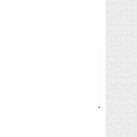
Flux des publications
Flux des commentaires
Site de WordPress-FR