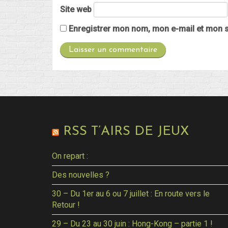
Site web
Enregistrer mon nom, mon e-mail et mon s
RSS T’AIRS DE JEUX
On repart :
Des nouvelles ?
30 – Du 1er au 6 ou 7 juillet : En route vers le
Retour !
29 – Du 23 au 30 juin : Hong-Kong – partie 1 !