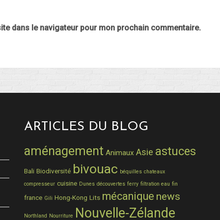
ite dans le navigateur pour mon prochain commentaire.
ARTICLES DU BLOG
aménagement
astuces
Asie
Animaux
bivouac
Bali
Biodiversité
béquilles
chateaux
cuisine
compresseur
Dunes
découvertes
ferry
filtration eau
fin
mécanique
news
france
Hong-Kong
Lits
Gili
Nouvelle-Zélande
Northland
Nourriture