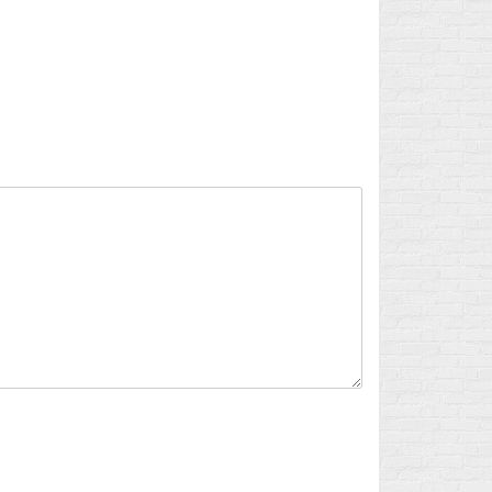
Flux des publications
Flux des commentaires
Site de WordPress-FR