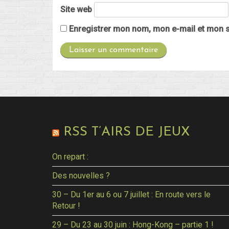
Site web
Enregistrer mon nom, mon e-mail et mon s
RSS T’AIRS DE JEUX
On repart :
Des nouvelles ?
30 – Du 1er au 6 ou 7 juillet : En route vers le
Retour !
29 – Du 23 au 30 juin : Hong-Kong – partie 1 !