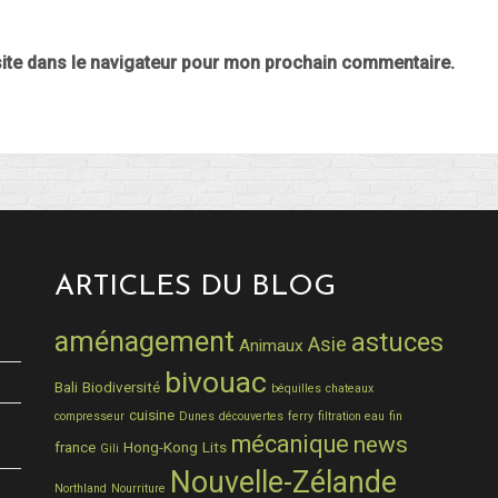
ite dans le navigateur pour mon prochain commentaire.
ARTICLES DU BLOG
aménagement
astuces
Asie
Animaux
bivouac
Bali
Biodiversité
béquilles
chateaux
cuisine
compresseur
Dunes
découvertes
ferry
filtration eau
fin
mécanique
news
france
Hong-Kong
Lits
Gili
Nouvelle-Zélande
Northland
Nourriture