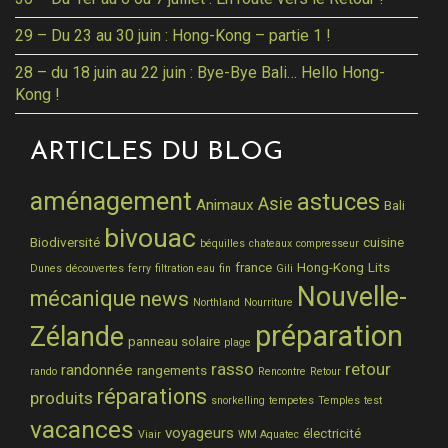
29 – Du 23 au 30 juin : Hong-Kong – partie 1 !
28 – du 18 juin au 22 juin : Bye-Bye Bali… Hello Hong-
Kong !
ARTICLES DU BLOG
aménagement
astuces
Asie
Animaux
Bali
bivouac
Biodiversité
cuisine
béquilles
chateaux
compresseur
france
Hong-Kong
Lits
Dunes
découvertes
ferry
filtration eau
fin
Gili
Nouvelle-
mécanique
news
Northland
Nourriture
préparation
Zélande
panneau solaire
plage
rasso
retour
randonnée
rangements
rando
Rencontre
Retour
réparations
produits
snorkelling
tempetes
Temples
test
vacances
voyageurs
électricité
Viair
WM Aquatec