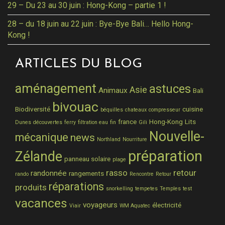
29 – Du 23 au 30 juin : Hong-Kong – partie 1 !
28 – du 18 juin au 22 juin : Bye-Bye Bali… Hello Hong-
Kong !
ARTICLES DU BLOG
aménagement
astuces
Asie
Animaux
Bali
bivouac
Biodiversité
cuisine
béquilles
chateaux
compresseur
france
Hong-Kong
Lits
Dunes
découvertes
ferry
filtration eau
fin
Gili
Nouvelle-
mécanique
news
Northland
Nourriture
préparation
Zélande
panneau solaire
plage
rasso
retour
randonnée
rangements
rando
Rencontre
Retour
réparations
produits
snorkelling
tempetes
Temples
test
vacances
voyageurs
électricité
Viair
WM Aquatec