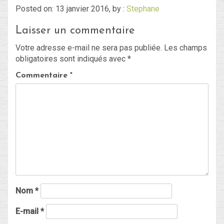
Posted on: 13 janvier 2016, by :
Stephane
Laisser un commentaire
Blog
Votre adresse e-mail ne sera pas publiée.
Les champs
Non classé
obligatoires sont indiqués avec
*
Commentaire
*
Connexion
Flux des publications
Flux des commentaires
Site de WordPress-FR
Nom
*
E-mail
*