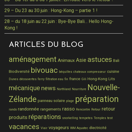
29 – Du 23 au 30 juin : Hong-Kong – partie 1 !
28 – du 18 juin au 22 juin : Bye-Bye Bali… Hello Hong-
Kong !
ARTICLES DU BLOG
aménagement
astuces
Asie
Animaux
Bali
bivouac
Biodiversité
cuisine
béquilles
chateaux
compresseur
france
Hong-Kong
Lits
Dunes
découvertes
ferry
filtration eau
fin
Gili
Nouvelle-
mécanique
news
Northland
Nourriture
préparation
Zélande
panneau solaire
plage
rasso
retour
randonnée
rangements
rando
Rencontre
Retour
réparations
produits
snorkelling
tempetes
Temples
test
vacances
voyageurs
électricité
Viair
WM Aquatec