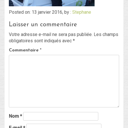
Posted on: 13 janvier 2016, by :
Stephane
Blog
Laisser un commentaire
Non classé
Votre adresse e-mail ne sera pas publiée.
Les champs
obligatoires sont indiqués avec
*
Connexion
Commentaire
*
Flux des publications
Flux des commentaires
Site de WordPress-FR
Nom
*
E-mail
*