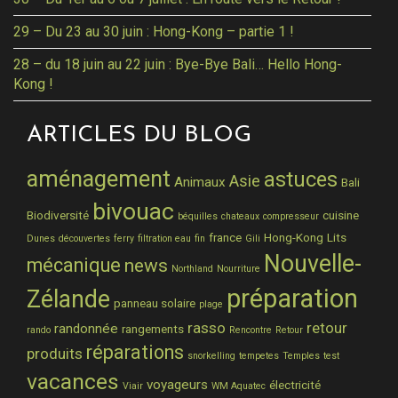
29 – Du 23 au 30 juin : Hong-Kong – partie 1 !
28 – du 18 juin au 22 juin : Bye-Bye Bali… Hello Hong-
Kong !
ARTICLES DU BLOG
aménagement
astuces
Asie
Animaux
Bali
bivouac
Biodiversité
cuisine
béquilles
chateaux
compresseur
france
Hong-Kong
Lits
Dunes
découvertes
ferry
filtration eau
fin
Gili
Nouvelle-
mécanique
news
Northland
Nourriture
préparation
Zélande
panneau solaire
plage
rasso
retour
randonnée
rangements
rando
Rencontre
Retour
réparations
produits
snorkelling
tempetes
Temples
test
vacances
voyageurs
électricité
Viair
WM Aquatec