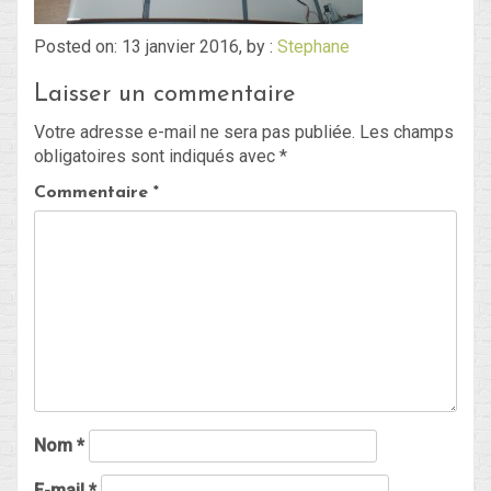
Posted on: 13 janvier 2016, by :
Stephane
Blog
Laisser un commentaire
Non classé
Votre adresse e-mail ne sera pas publiée.
Les champs
obligatoires sont indiqués avec
*
Connexion
Commentaire
*
Flux des publications
Flux des commentaires
Site de WordPress-FR
Nom
*
E-mail
*