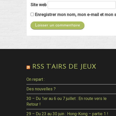
Site web
Enregistrer mon nom, mon e-mail et mon s
RSS T’AIRS DE JEUX
On repart :
Des nouvelles ?
30 – Du 1er au 6 ou 7 juillet : En route vers le
Retour !
29 – Du 23 au 30 juin : Hong-Kong – partie 1 !