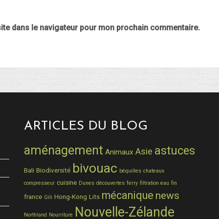
ite dans le navigateur pour mon prochain commentaire.
ARTICLES DU BLOG
aménagement
astuces
Asie
Animaux
bivouac
Bali
Biodiversité
béquilles
chateaux
cuisine
compresseur
Dunes
découvertes
ferry
filtration eau
fin
mécanique
news
france
Hong-Kong
Lits
Gili
Nouvelle-Zélande
Northland
Nourriture