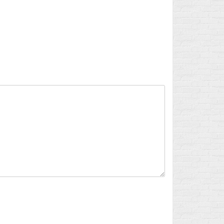
Flux des publications
Flux des commentaires
Site de WordPress-FR