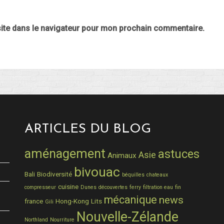
ite dans le navigateur pour mon prochain commentaire.
ARTICLES DU BLOG
aménagement
astuces
Asie
Animaux
bivouac
Bali
Biodiversité
béquilles
chateaux
cuisine
compresseur
Dunes
découvertes
ferry
filtration eau
fin
mécanique
news
france
Hong-Kong
Lits
Gili
Nouvelle-Zélande
Northland
Nourriture