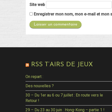
Site web
Enregistrer mon nom, mon e-mail et mon s
RSS T’AIRS DE JEUX
On repart :
Des nouvelles ?
30 – Du 1er au 6 ou 7 juillet : En route vers le
Retour !
29 – Du 23 au 30 juin : Hong-Kong – partie 1 !