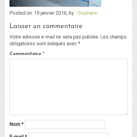
Posted on: 19 janvier 2016, by :
Stephane
Blog
Laisser un commentaire
Non classé
Votre adresse e-mail ne sera pas publiée.
Les champs
obligatoires sont indiqués avec
*
Connexion
Commentaire
*
Flux des publications
Flux des commentaires
Site de WordPress-FR
Nom
*
E-mail
*