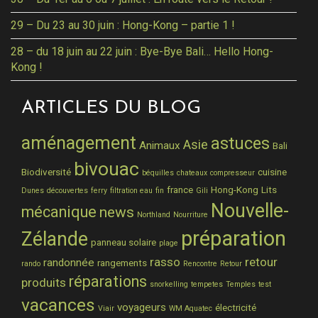
29 – Du 23 au 30 juin : Hong-Kong – partie 1 !
28 – du 18 juin au 22 juin : Bye-Bye Bali… Hello Hong-
Kong !
ARTICLES DU BLOG
aménagement
astuces
Asie
Animaux
Bali
bivouac
Biodiversité
cuisine
béquilles
chateaux
compresseur
france
Hong-Kong
Lits
Dunes
découvertes
ferry
filtration eau
fin
Gili
Nouvelle-
mécanique
news
Northland
Nourriture
préparation
Zélande
panneau solaire
plage
rasso
retour
randonnée
rangements
rando
Rencontre
Retour
réparations
produits
snorkelling
tempetes
Temples
test
vacances
voyageurs
électricité
Viair
WM Aquatec