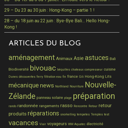
29 – Du 23 au 30 juin : Hong-Kong – partie 1 !
28 – du 18 juin au 22 juin : Bye-Bye Bali… Hello Hong-
Kong !
ARTICLES DU BLOG
aménagement
astuces
Asie
Animaux
Bali
bivouac
Biodiversité
cuisine
béquilles
chateaux
compresseur
france
Hong-Kong
Lits
Dunes
découvertes
ferry
filtration eau
fin
Gili
Nouvelle-
mécanique
news
Northland
Nourriture
préparation
Zélande
panneau solaire
plage
rasso
retour
randonnée
rangements
rando
Rencontre
Retour
réparations
produits
snorkelling
tempetes
Temples
test
vacances
voyageurs
électricité
Viair
WM Aquatec