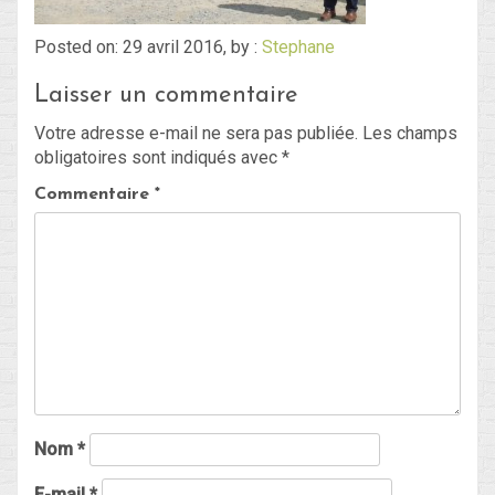
Posted on: 29 avril 2016, by :
Stephane
Blog
Laisser un commentaire
Non classé
Votre adresse e-mail ne sera pas publiée.
Les champs
obligatoires sont indiqués avec
*
Connexion
Commentaire
*
Flux des publications
Flux des commentaires
Site de WordPress-FR
Nom
*
E-mail
*