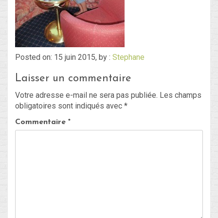
Blog
Non classé
Posted on: 15 juin 2015, by :
Stephane
Laisser un commentaire
Connexion
Votre adresse e-mail ne sera pas publiée.
Les champs
Flux des publications
obligatoires sont indiqués avec
*
Flux des commentaires
Commentaire
*
Site de WordPress-FR