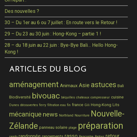
Des nouvelles ?
30 – Du 1er au 6 ou 7 juillet : En route vers le Retour !
29 – Du 23 au 30 juin : Hong-Kong – partie 1 !
28 – du 18 juin au 22 juin : Bye-Bye Bali… Hello Hong-
Kong !
ARTICLES DU BLOG
aménagement
astuces
Asie
Animaux
Bali
bivouac
Biodiversité
cuisine
béquilles
chateaux
compresseur
france
Hong-Kong
Lits
Dunes
découvertes
ferry
filtration eau
fin
Gili
Nouvelle-
mécanique
news
Northland
Nourriture
préparation
Zélande
panneau solaire
plage
rasso
retour
randonnée
rangements
rando
Rencontre
Retour