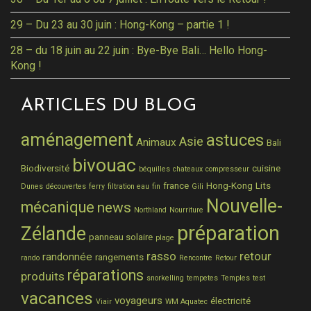
29 – Du 23 au 30 juin : Hong-Kong – partie 1 !
28 – du 18 juin au 22 juin : Bye-Bye Bali… Hello Hong-
Kong !
ARTICLES DU BLOG
aménagement
astuces
Asie
Animaux
Bali
bivouac
Biodiversité
cuisine
béquilles
chateaux
compresseur
france
Hong-Kong
Lits
Dunes
découvertes
ferry
filtration eau
fin
Gili
Nouvelle-
mécanique
news
Northland
Nourriture
préparation
Zélande
panneau solaire
plage
rasso
retour
randonnée
rangements
rando
Rencontre
Retour
réparations
produits
snorkelling
tempetes
Temples
test
vacances
voyageurs
électricité
Viair
WM Aquatec