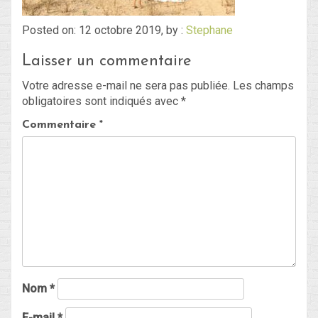
Posted on: 12 octobre 2019, by :
Stephane
Blog
Laisser un commentaire
Non classé
Votre adresse e-mail ne sera pas publiée.
Les champs
obligatoires sont indiqués avec
*
Connexion
Commentaire
*
Flux des publications
Flux des commentaires
Site de WordPress-FR
Nom
*
E-mail
*