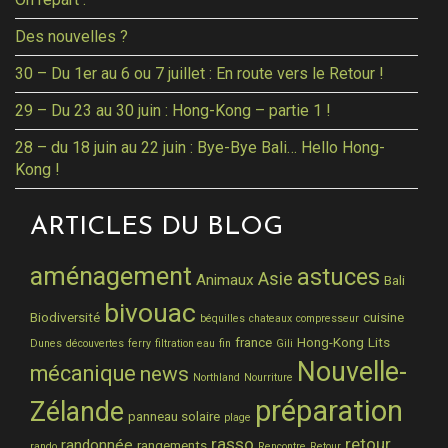
Des nouvelles ?
30 – Du 1er au 6 ou 7 juillet : En route vers le Retour !
29 – Du 23 au 30 juin : Hong-Kong – partie 1 !
28 – du 18 juin au 22 juin : Bye-Bye Bali… Hello Hong-
Kong !
ARTICLES DU BLOG
aménagement
astuces
Asie
Animaux
Bali
bivouac
Biodiversité
cuisine
béquilles
chateaux
compresseur
france
Hong-Kong
Lits
Dunes
découvertes
ferry
filtration eau
fin
Gili
Nouvelle-
mécanique
news
Northland
Nourriture
préparation
Zélande
panneau solaire
plage
rasso
retour
randonnée
rangements
rando
Rencontre
Retour