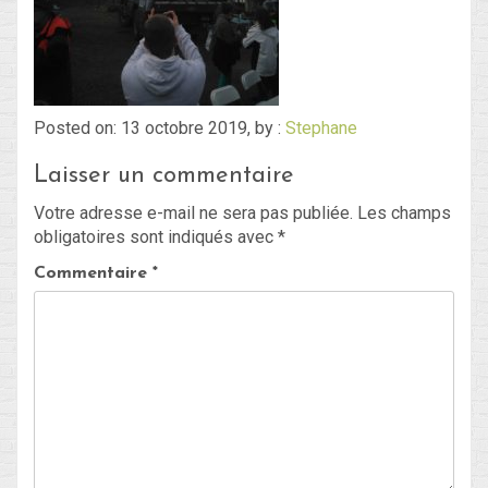
Blog
Non classé
Posted on: 13 octobre 2019, by :
Stephane
Laisser un commentaire
Connexion
Votre adresse e-mail ne sera pas publiée.
Les champs
Flux des publications
obligatoires sont indiqués avec
*
Flux des commentaires
Commentaire
*
Site de WordPress-FR