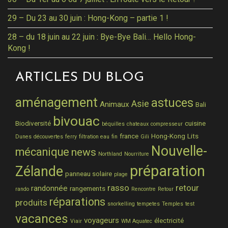
29 – Du 23 au 30 juin : Hong-Kong – partie 1 !
28 – du 18 juin au 22 juin : Bye-Bye Bali… Hello Hong-
Kong !
ARTICLES DU BLOG
aménagement
astuces
Asie
Animaux
Bali
bivouac
Biodiversité
cuisine
béquilles
chateaux
compresseur
france
Hong-Kong
Lits
Dunes
découvertes
ferry
filtration eau
fin
Gili
Nouvelle-
mécanique
news
Northland
Nourriture
préparation
Zélande
panneau solaire
plage
rasso
retour
randonnée
rangements
rando
Rencontre
Retour
réparations
produits
snorkelling
tempetes
Temples
test
vacances
voyageurs
électricité
Viair
WM Aquatec