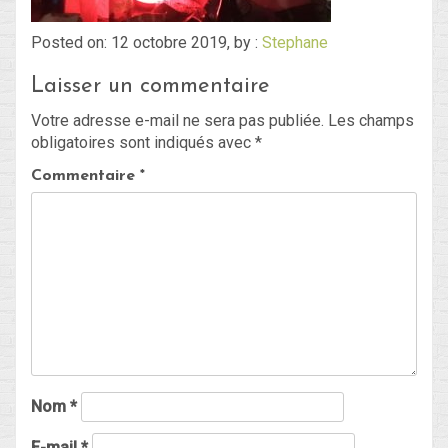
Posted on: 12 octobre 2019, by :
Stephane
Blog
Laisser un commentaire
Non classé
Votre adresse e-mail ne sera pas publiée.
Les champs
obligatoires sont indiqués avec
*
Connexion
Commentaire
*
Flux des publications
Flux des commentaires
Site de WordPress-FR
Nom
*
E-mail
*