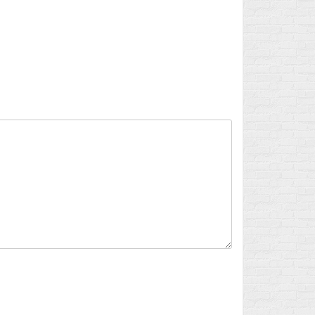
Flux des publications
Flux des commentaires
Site de WordPress-FR