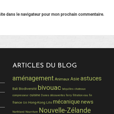
ite dans le navigateur pour mon prochain commentaire.
ARTICLES DU BLOG
aménagement
astuces
Asie
Animaux
bivouac
Bali
Biodiversité
béquilles
chateaux
cuisine
compresseur
Dunes
découvertes
ferry
filtration eau
fin
mécanique
news
france
Hong-Kong
Lits
Gili
Nouvelle-Zélande
Northland
Nourriture