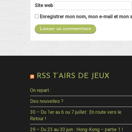
Site web
Enregistrer mon nom, mon e-mail et mon s
RSS T’AIRS DE JEUX
On repart :
Des nouvelles ?
30 – Du 1er au 6 ou 7 juillet : En route vers le
Retour !
29 – Du 23 au 30 juin : Hong-Kong – partie 1 !