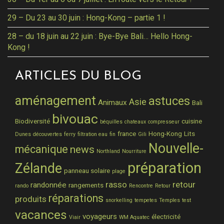
29 – Du 23 au 30 juin : Hong-Kong – partie 1 !
28 – du 18 juin au 22 juin : Bye-Bye Bali… Hello Hong-
Kong !
ARTICLES DU BLOG
aménagement
astuces
Asie
Animaux
Bali
bivouac
Biodiversité
cuisine
béquilles
chateaux
compresseur
france
Hong-Kong
Lits
Dunes
découvertes
ferry
filtration eau
fin
Gili
Nouvelle-
mécanique
news
Northland
Nourriture
préparation
Zélande
panneau solaire
plage
rasso
retour
randonnée
rangements
rando
Rencontre
Retour
réparations
produits
snorkelling
tempetes
Temples
test
vacances
voyageurs
électricité
Viair
WM Aquatec