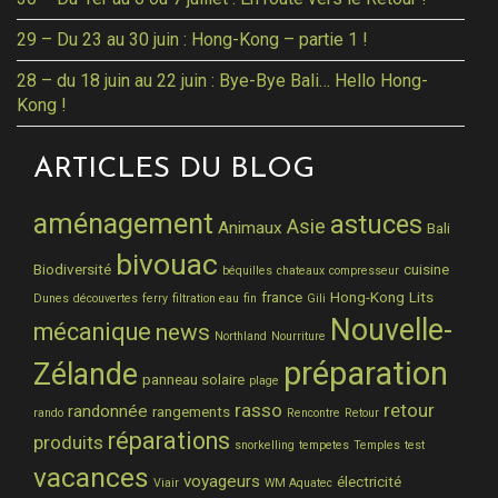
29 – Du 23 au 30 juin : Hong-Kong – partie 1 !
28 – du 18 juin au 22 juin : Bye-Bye Bali… Hello Hong-
Kong !
ARTICLES DU BLOG
aménagement
astuces
Asie
Animaux
Bali
bivouac
Biodiversité
cuisine
béquilles
chateaux
compresseur
france
Hong-Kong
Lits
Dunes
découvertes
ferry
filtration eau
fin
Gili
Nouvelle-
mécanique
news
Northland
Nourriture
préparation
Zélande
panneau solaire
plage
rasso
retour
randonnée
rangements
rando
Rencontre
Retour
réparations
produits
snorkelling
tempetes
Temples
test
vacances
voyageurs
électricité
Viair
WM Aquatec