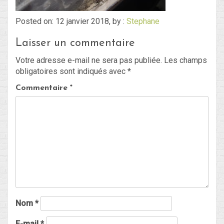
Posted on: 12 janvier 2018, by :
Stephane
Blog
Laisser un commentaire
Non classé
Votre adresse e-mail ne sera pas publiée.
Les champs
obligatoires sont indiqués avec
*
Connexion
Commentaire
*
Flux des publications
Flux des commentaires
Site de WordPress-FR
Nom
*
E-mail
*