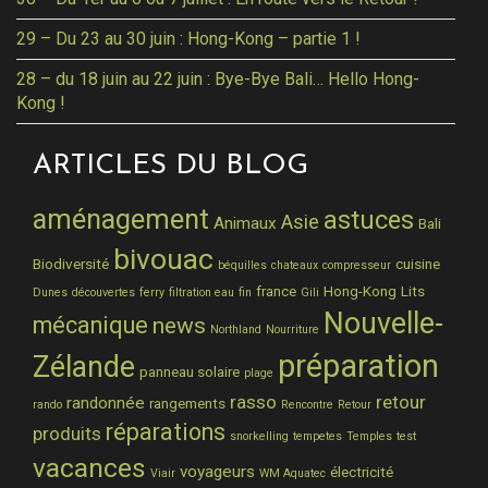
29 – Du 23 au 30 juin : Hong-Kong – partie 1 !
28 – du 18 juin au 22 juin : Bye-Bye Bali… Hello Hong-
Kong !
ARTICLES DU BLOG
aménagement
astuces
Asie
Animaux
Bali
bivouac
Biodiversité
cuisine
béquilles
chateaux
compresseur
france
Hong-Kong
Lits
Dunes
découvertes
ferry
filtration eau
fin
Gili
Nouvelle-
mécanique
news
Northland
Nourriture
préparation
Zélande
panneau solaire
plage
rasso
retour
randonnée
rangements
rando
Rencontre
Retour
réparations
produits
snorkelling
tempetes
Temples
test
vacances
voyageurs
électricité
Viair
WM Aquatec