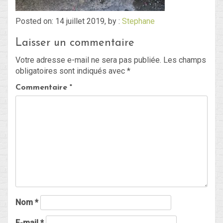
Posted on: 14 juillet 2019, by :
Stephane
Blog
Laisser un commentaire
Non classé
Votre adresse e-mail ne sera pas publiée.
Les champs
obligatoires sont indiqués avec
*
Connexion
Commentaire
*
Flux des publications
Flux des commentaires
Site de WordPress-FR
Nom
*
E-mail
*