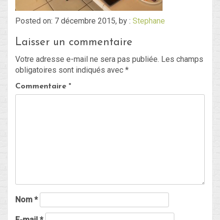
Posted on: 7 décembre 2015, by :
Stephane
Blog
Laisser un commentaire
Non classé
Votre adresse e-mail ne sera pas publiée.
Les champs
obligatoires sont indiqués avec
*
Connexion
Commentaire
*
Flux des publications
Flux des commentaires
Site de WordPress-FR
Nom
*
E-mail
*