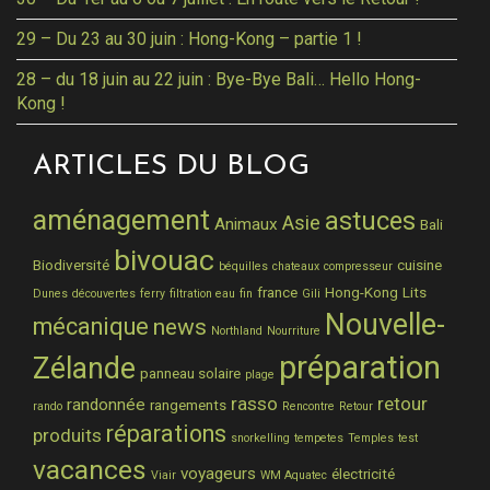
29 – Du 23 au 30 juin : Hong-Kong – partie 1 !
28 – du 18 juin au 22 juin : Bye-Bye Bali… Hello Hong-
Kong !
ARTICLES DU BLOG
aménagement
astuces
Asie
Animaux
Bali
bivouac
Biodiversité
cuisine
béquilles
chateaux
compresseur
france
Hong-Kong
Lits
Dunes
découvertes
ferry
filtration eau
fin
Gili
Nouvelle-
mécanique
news
Northland
Nourriture
préparation
Zélande
panneau solaire
plage
rasso
retour
randonnée
rangements
rando
Rencontre
Retour
réparations
produits
snorkelling
tempetes
Temples
test
vacances
voyageurs
électricité
Viair
WM Aquatec