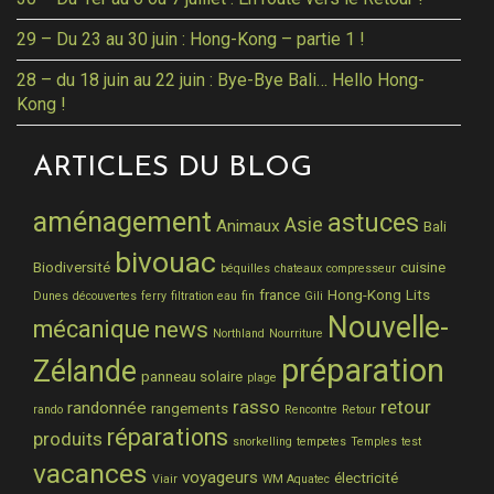
29 – Du 23 au 30 juin : Hong-Kong – partie 1 !
28 – du 18 juin au 22 juin : Bye-Bye Bali… Hello Hong-
Kong !
ARTICLES DU BLOG
aménagement
astuces
Asie
Animaux
Bali
bivouac
Biodiversité
cuisine
béquilles
chateaux
compresseur
france
Hong-Kong
Lits
Dunes
découvertes
ferry
filtration eau
fin
Gili
Nouvelle-
mécanique
news
Northland
Nourriture
préparation
Zélande
panneau solaire
plage
rasso
retour
randonnée
rangements
rando
Rencontre
Retour
réparations
produits
snorkelling
tempetes
Temples
test
vacances
voyageurs
électricité
Viair
WM Aquatec