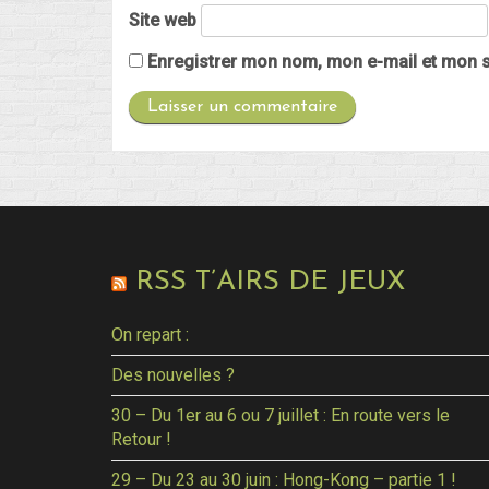
Site web
Enregistrer mon nom, mon e-mail et mon s
RSS T’AIRS DE JEUX
On repart :
Des nouvelles ?
30 – Du 1er au 6 ou 7 juillet : En route vers le
Retour !
29 – Du 23 au 30 juin : Hong-Kong – partie 1 !