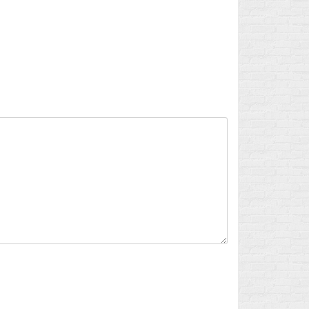
Flux des publications
Flux des commentaires
Site de WordPress-FR