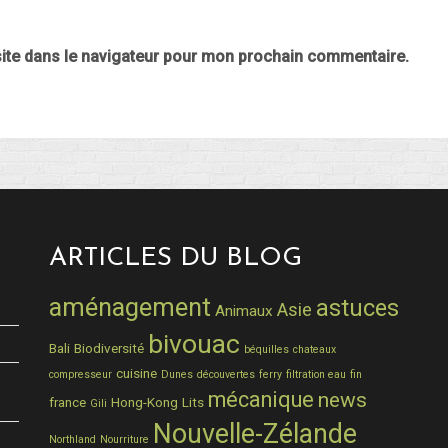
ite dans le navigateur pour mon prochain commentaire.
ARTICLES DU BLOG
aménagement
astuces
Asie
Animaux
bivouac
Bali
Biodiversité
béquilles
chateaux
cuisine
compresseur
Dunes
découvertes
ferry
filtration eau
fin
mécanique
news
france
Hong-Kong
Lits
Gili
Nouvelle-Zélande
Northland
Nourriture